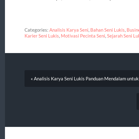
Categories:
Analisis Karya Seni
,
Bahan Seni Lukis
,
Busin
Karier Seni Lukis
,
Motivasi Pecinta Seni
,
Sejarah Seni Lu
« Analisis Karya Seni Lukis Panduan Mendalam untu