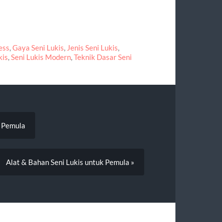
ess
,
Gaya Seni Lukis
,
Jenis Seni Lukis
,
kis
,
Seni Lukis Modern
,
Teknik Dasar Seni
k Pemula
Alat & Bahan Seni Lukis untuk Pemula »