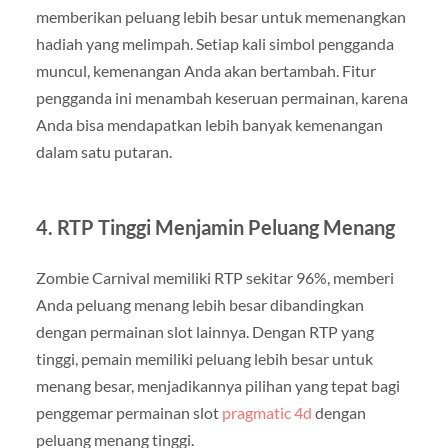
memberikan peluang lebih besar untuk memenangkan
hadiah yang melimpah. Setiap kali simbol pengganda
muncul, kemenangan Anda akan bertambah. Fitur
pengganda ini menambah keseruan permainan, karena
Anda bisa mendapatkan lebih banyak kemenangan
dalam satu putaran.
4. RTP Tinggi Menjamin Peluang Menang
Zombie Carnival memiliki RTP sekitar 96%, memberi
Anda peluang menang lebih besar dibandingkan
dengan permainan slot lainnya. Dengan RTP yang
tinggi, pemain memiliki peluang lebih besar untuk
menang besar, menjadikannya pilihan yang tepat bagi
penggemar permainan slot
pragmatic 4d
dengan
peluang menang tinggi.