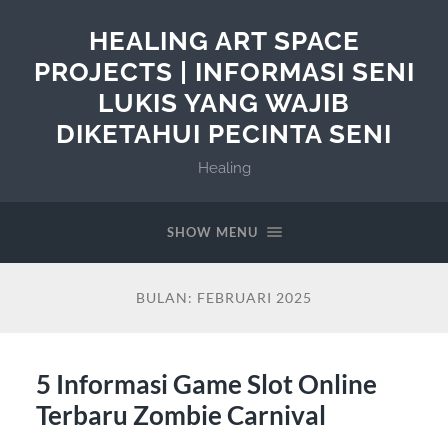
HEALING ART SPACE
PROJECTS | INFORMASI SENI
LUKIS YANG WAJIB
DIKETAHUI PECINTA SENI
Healing
SHOW MENU
BULAN:
FEBRUARI 2025
5 Informasi Game Slot Online
Terbaru Zombie Carnival