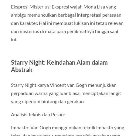
Ekspresi Misterius: Ekspresi wajah Mona Lisa yang
ambigu memunculkan berbagai interpretasi perasaan
dan karakter. Hal ini membuat lukisan ini tetap relevan
dan misterius di mata para penikmatnya hingga saat
ini.
Starry Night: Keindahan Alam dalam
Abstrak
Starry Night karya Vincent van Gogh menunjukkan
perpaduan warna yang luar biasa, menciptakan langit
yang dipenuhi bintang dan gerakan.
Analisis Teknis dan Pesan:
Impasto: Van Gogh menggunakan teknik impasto yang
tebal dan bertekstur, menciptakan efek gerakan yang