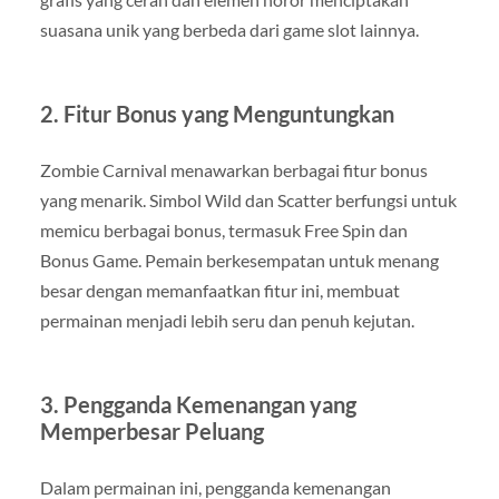
suasana unik yang berbeda dari game slot lainnya.
2. Fitur Bonus yang Menguntungkan
Zombie Carnival menawarkan berbagai fitur bonus
yang menarik. Simbol Wild dan Scatter berfungsi untuk
memicu berbagai bonus, termasuk Free Spin dan
Bonus Game. Pemain berkesempatan untuk menang
besar dengan memanfaatkan fitur ini, membuat
permainan menjadi lebih seru dan penuh kejutan.
3. Pengganda Kemenangan yang
Memperbesar Peluang
Dalam permainan ini, pengganda kemenangan