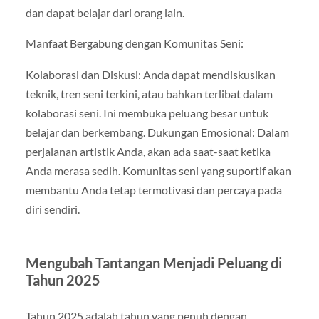
dan dapat belajar dari orang lain.
Manfaat Bergabung dengan Komunitas Seni:
Kolaborasi dan Diskusi: Anda dapat mendiskusikan
teknik, tren seni terkini, atau bahkan terlibat dalam
kolaborasi seni. Ini membuka peluang besar untuk
belajar dan berkembang. Dukungan Emosional: Dalam
perjalanan artistik Anda, akan ada saat-saat ketika
Anda merasa sedih. Komunitas seni yang suportif akan
membantu Anda tetap termotivasi dan percaya pada
diri sendiri.
Mengubah Tantangan Menjadi Peluang di
Tahun 2025
Tahun 2025 adalah tahun yang penuh dengan