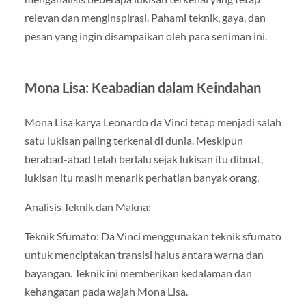
relevan dan menginspirasi. Pahami teknik, gaya, dan
pesan yang ingin disampaikan oleh para seniman ini.
Mona Lisa: Keabadian dalam Keindahan
Mona Lisa karya Leonardo da Vinci tetap menjadi salah
satu lukisan paling terkenal di dunia. Meskipun
berabad-abad telah berlalu sejak lukisan itu dibuat,
lukisan itu masih menarik perhatian banyak orang.
Analisis Teknik dan Makna:
Teknik Sfumato: Da Vinci menggunakan teknik sfumato
untuk menciptakan transisi halus antara warna dan
bayangan. Teknik ini memberikan kedalaman dan
kehangatan pada wajah Mona Lisa.