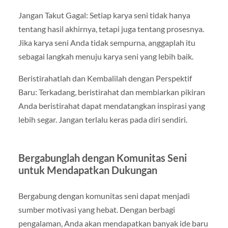
Jangan Takut Gagal: Setiap karya seni tidak hanya
tentang hasil akhirnya, tetapi juga tentang prosesnya.
Jika karya seni Anda tidak sempurna, anggaplah itu
sebagai langkah menuju karya seni yang lebih baik.
Beristirahatlah dan Kembalilah dengan Perspektif
Baru: Terkadang, beristirahat dan membiarkan pikiran
Anda beristirahat dapat mendatangkan inspirasi yang
lebih segar. Jangan terlalu keras pada diri sendiri.
Bergabunglah dengan Komunitas Seni
untuk Mendapatkan Dukungan
Bergabung dengan komunitas seni dapat menjadi
sumber motivasi yang hebat. Dengan berbagi
pengalaman, Anda akan mendapatkan banyak ide baru