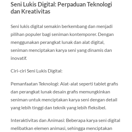
Seni Lukis Digital: Perpaduan Teknologi
dan Kreativitas
Seni lukis digital semakin berkembang dan menjadi
pilihan populer bagi seniman kontemporer. Dengan
menggunakan perangkat lunak dan alat digital,
seniman menciptakan karya seni yang dinamis dan
inovatif.
Ciri-ciri Seni Lukis Digital:
Pemanfaatan Teknologi: Alat-alat seperti tablet grafis
dan perangkat lunak desain grafis memungkinkan
seniman untuk menciptakan karya seni dengan detail
yang lebih tinggi dan teknik yang lebih fleksibel.
Interaktivitas dan Animasi: Beberapa karya seni digital
melibatkan elemen animasi, sehingga menciptakan