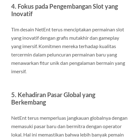
4. Fokus pada Pengembangan Slot yang
Inovatif
Tim desain NetEnt terus menciptakan permainan slot
yang inovatif dengan grafis mutakhir dan gameplay
yang imersif. Komitmen mereka terhadap kualitas
tercermin dalam peluncuran permainan baru yang
menawarkan fitur unik dan pengalaman bermain yang
imersif.
5. Kehadiran Pasar Global yang
Berkembang
NetEnt terus memperluas jangkauan globalnya dengan
memasuki pasar baru dan bermitra dengan operator
lokal. Hal ini memastikan bahwa lebih banyak pemain