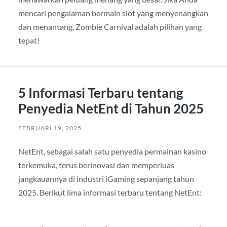
mencari pengalaman bermain slot yang menyenangkan
dan menantang, Zombie Carnival adalah pilihan yang
tepat!
5 Informasi Terbaru tentang
Penyedia NetEnt di Tahun 2025
FEBRUARI 19, 2025
NetEnt, sebagai salah satu penyedia permainan kasino
terkemuka, terus berinovasi dan memperluas
jangkauannya di industri iGaming sepanjang tahun
2025. Berikut lima informasi terbaru tentang NetEnt: