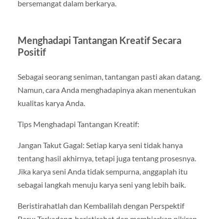
bersemangat dalam berkarya.
Menghadapi Tantangan Kreatif Secara
Positif
Sebagai seorang seniman, tantangan pasti akan datang.
Namun, cara Anda menghadapinya akan menentukan
kualitas karya Anda.
Tips Menghadapi Tantangan Kreatif:
Jangan Takut Gagal: Setiap karya seni tidak hanya
tentang hasil akhirnya, tetapi juga tentang prosesnya.
Jika karya seni Anda tidak sempurna, anggaplah itu
sebagai langkah menuju karya seni yang lebih baik.
Beristirahatlah dan Kembalilah dengan Perspektif
Baru: Terkadang, beristirahat dan membiarkan pikiran