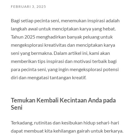
FEBRUARI 3, 2025
Bagi setiap pecinta seni, menemukan inspirasi adalah
langkah awal untuk menciptakan karya yang hebat.
Tahun 2025 menghadirkan banyak peluang untuk
mengeksplorasi kreativitas dan menciptakan karya
seni yang bermakna. Dalam artikel ini, kami akan
memberikan tips inspirasi dan motivasi terbaik bagi
para pecinta seni, yang ingin mengeksplorasi potensi
diri dan mengatasi tantangan kreatif.
Temukan Kembali Kecintaan Anda pada
Seni
Terkadang, rutinitas dan kesibukan hidup sehari-hari
dapat membuat kita kehilangan gairah untuk berkarya.