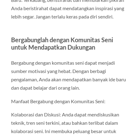
Anda beristirahat dapat mendatangkan inspirasi yang
lebih segar. Jangan terlalu keras pada diri sendiri.
Bergabunglah dengan Komunitas Seni
untuk Mendapatkan Dukungan
Bergabung dengan komunitas seni dapat menjadi
sumber motivasi yang hebat. Dengan berbagi
pengalaman, Anda akan mendapatkan banyak ide baru
dan dapat belajar dari orang lain.
Manfaat Bergabung dengan Komunitas Seni:
Kolaborasi dan Diskusi: Anda dapat mendiskusikan
teknik, tren seni terkini, atau bahkan terlibat dalam
kolaborasi seni. Ini membuka peluang besar untuk