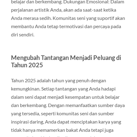
belajar dan berkembang. Dukungan Emosional: Dalam
perjalanan artistik Anda, akan ada saat-saat ketika
Anda merasa sedih. Komunitas seni yang suportif akan
membantu Anda tetap termotivasi dan percaya pada
diri sendiri.
Mengubah Tantangan Menjadi Peluang di
Tahun 2025
Tahun 2025 adalah tahun yang penuh dengan
kemungkinan. Setiap tantangan yang Anda hadapi
dalam seni dapat menjadi kesempatan untuk belajar
dan berkembang. Dengan memanfaatkan sumber daya
yang tersedia, seperti komunitas seni dan sumber
inspirasi daring, Anda dapat menciptakan karya yang
tidak hanya memamerkan bakat Anda tetapi juga