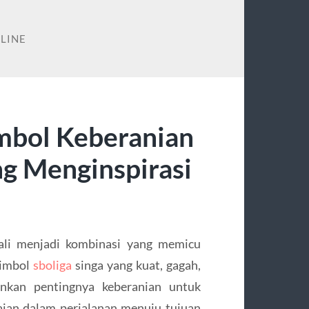
LINE
imbol Keberanian
g Menginspirasi
ali menjadi kombinasi yang memicu
simbol
sboliga
singa yang kuat, gagah,
ankan pentingnya keberanian untuk
aian dalam perjalanan menuju tujuan